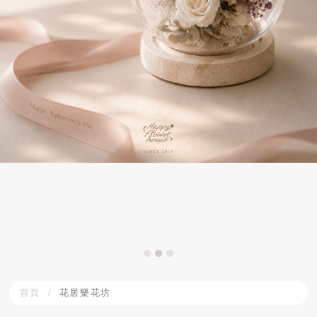
首頁
花居樂花坊