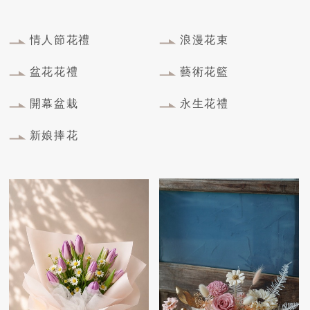
情人節花禮
浪漫花束
盆花花禮
藝術花籃
開幕盆栽
永生花禮
新娘捧花