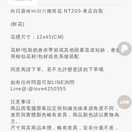
向日葵해바라기捲筒花 NT200-來店自取
(鮮花)
花禮尺寸：12x45(CM)
花材/包裝紙會依季節或其他因素造成短缺，會改
用相似花材/包材或色系做搭配
同意再請下單。若不允許變更請勿下單哦
如有任何問題可加LINE詢問
Line@:@love4250555
注意事項：
商品因電腦螢幕設定與拍攝光線來源角度不同，
進而與實體顏色略有差異，商品顏色請以實物為
主。
尺寸與其商品本體，略有差異，並非分毫不差，