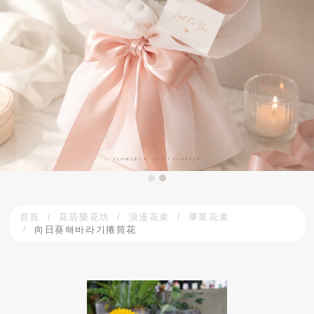
首頁
花居樂花坊
浪漫花束
畢業花束
向日葵해바라기捲筒花