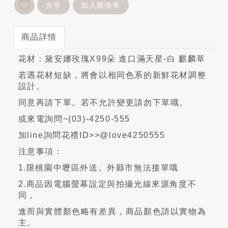
分享
加入購物車
商品詳情
花材：黛安娜玫瑰X99朵 進口滿天星-白 麒麟草
若遇花材短缺，將會以相同色系的新鮮花材調整
設計。
同意再請下單。若不允許變更請勿下單哦。
或來電詢問~(03)-4250-555
加line詢問花禮ID>>@love4250555
注意事項：
1.限桃園中壢區外送。外縣市無法接單哦
2.商品因電腦螢幕設定與拍攝光線來源角度不
同，
進而與實體顏色略有差異，商品顏色請以實物為
主。