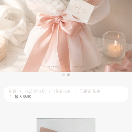
首頁
花居樂花坊
浪漫花束
母親節花束
超人媽咪