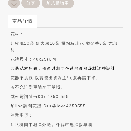
分享
加入購物車
商品詳情
花材：
紅玫瑰10朵 紅大康10朵 桃粉繡球花 鬱金香5朵 尤加
利
花禮尺寸：40x25(CM)
若遇花材短缺，將會以相同色系的新鮮花材調整設計。
花器不挑款,以實際出貨為主!同意再請下單。
若不允許變更請勿下單哦。
或來電詢問~(03)-4250-555
加line詢問花禮ID>>@love4250555
注意事項：
1.限桃園中壢區外送。外縣市無法接單哦