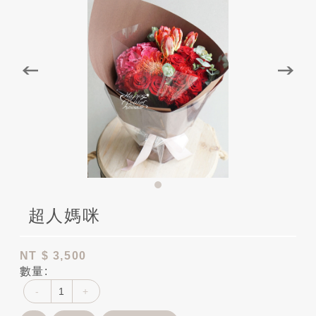
超人媽咪
NT
$ 3,500
數量:
-
+