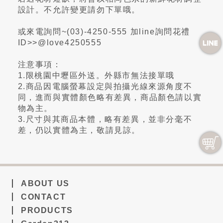
設計。不允許變更請勿下單哦。
或來電詢問~(03)-4250-555 加line詢問花禮
ID>>@love4250555
注意事項：
1.限桃園中壢區外送。外縣市無法接單哦
2.商品因電腦螢幕設定與拍攝光線來源角度不
同，進而與實體顏色略有差異，商品顏色請以實
物為主。
3.尺寸與其商品本體，略有差異，並非分毫不
差，仍以實體為主，敬請見諒。
ABOUT US
CONTACT
PRODUCTS