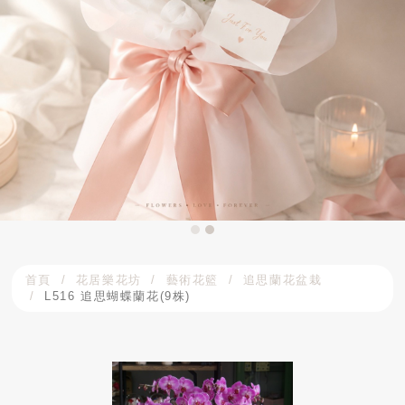
首頁
花居樂花坊
藝術花籃
追思蘭花盆栽
L516 追思蝴蝶蘭花(9株)