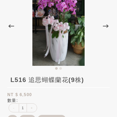
L516 追思蝴蝶蘭花(9株)
NT
$ 6,500
數量:
-
+