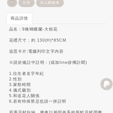
分享
加入購物車
商品詳情
品名：9株蝴蝶蘭-大粉花
花禮尺寸：約 130(H)*85CM
追思卡片:電腦列印文字內容
※請於備註中註明：(或加line@傳訃聞)
1.往生者名字年紀
2.性別
3.家祭時間
4.儀式廳別
5.和送花人關係
6.若有特殊禁忌也請一併註明
若遇花材短缺，將會以相同色系的新鮮花材調整