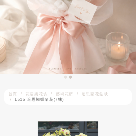
首頁
花居樂花坊
藝術花籃
追思蘭花盆栽
L515 追思蝴蝶蘭花(7株)