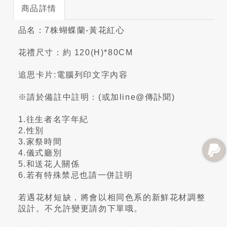
商品詳情
品名：7株蝴蝶蘭-黃花紅心
花禮尺寸：約 120(H)*80CM
追思卡片:電腦列印文字內容
※請於備註中註明：(或加line@傳訃聞)
1.往生者名字年紀
2.性別
3.家祭時間
4.儀式廳別
5.和送花人關係
6.若有特殊禁忌也請一併註明
若遇花材短缺，將會以相同色系的新鮮花材調整
設計。不允許變更請勿下單哦。