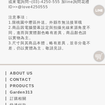
或來電詢問~(03)-4250-555 加line詢問花禮
ID>>@love4250555
注意事項：
1.限桃園中壢區外送。外縣市無法接單哦
2.商品因電腦螢幕設定與拍攝光線來源角度不
同，進而與實體顏色略有差異，商品顏色請
以實物為主。
3.尺寸與其商品本體，略有差異，並非分毫不
差，仍以實體為主，敬請見諒。
ABOUT US
CONTACT
PRODUCTS
Garden313
訂購相關
快速付款