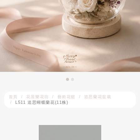
首頁
花居樂花坊
藝術花籃
追思蘭花盆栽
L511 追思蝴蝶蘭花(11株)