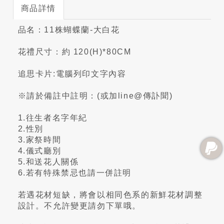
商品詳情
品名：11株蝴蝶蘭-大白花
花禮尺寸：約 120(H)*80CM
追思卡片:電腦列印文字內容
※請於備註中註明：(或加line@傳訃聞)
1.往生者名字年紀
2.性別
3.家祭時間
4.儀式廳別
5.和送花人關係
6.若有特殊禁忌也請一併註明
若遇花材短缺，將會以相同色系的新鮮花材調整
設計。不允許變更請勿下單哦。