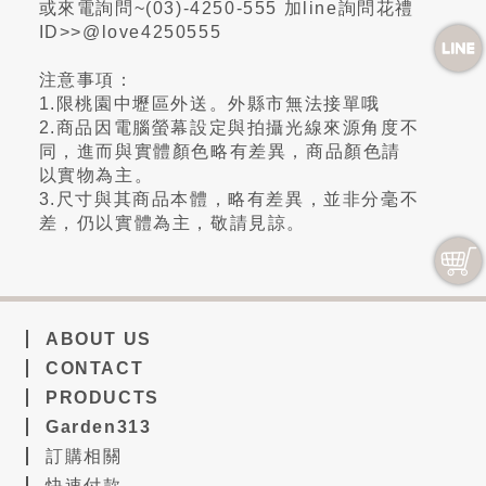
或來電詢問~(03)-4250-555 加line詢問花禮
ID>>@love4250555
注意事項：
1.限桃園中壢區外送。外縣市無法接單哦
2.商品因電腦螢幕設定與拍攝光線來源角度不
同，進而與實體顏色略有差異，商品顏色請
以實物為主。
3.尺寸與其商品本體，略有差異，並非分毫不
差，仍以實體為主，敬請見諒。
ABOUT US
CONTACT
PRODUCTS
Garden313
訂購相關
快速付款