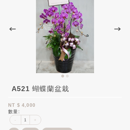
A521 蝴蝶蘭盆栽
NT
$ 4,000
數量:
-
+