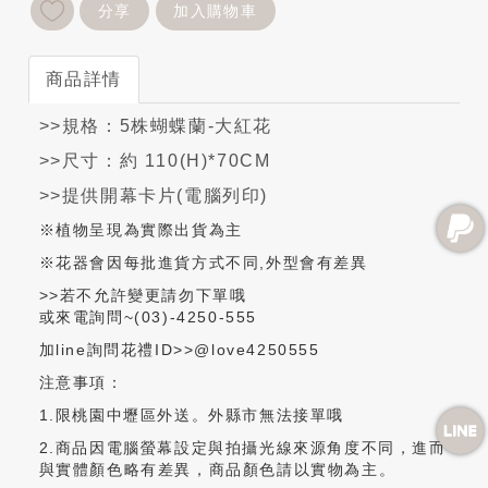
分享
加入購物車
商品詳情
>>規格：5株蝴蝶蘭-大紅花
>>尺寸：約 110(H)*70CM
>>提供開幕卡片(電腦列印)
※植物呈現為實際出貨為主
※花器會因每批進貨方式不同,外型會有差異
>>若不允許變更請勿下單哦
或來電詢問~(03)-4250-555
加line詢問花禮ID>>@love4250555
注意事項：
1.限桃園中壢區外送。外縣市無法接單哦
2.商品因電腦螢幕設定與拍攝光線來源角度不同，進而
與實體顏色略有差異，商品顏色請以實物為主。